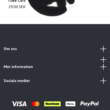
I like Cats
G
29.00 SEK
2
Om oss
Mer information
Sociala medier