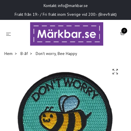
Kontakt:
info@markbar.se
Frakt från 19:- / Fri frakt inom Sverige vid 200:- (Brevfrakt)
0
Hem
B-åf
Don't worry, Bee Happy