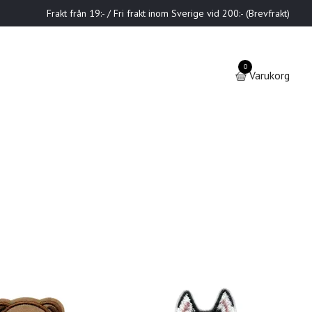
Frakt från 19:- / Fri frakt inom Sverige vid 200:- (Brevfrakt)
0
Varukorg