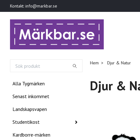
Kontakt:
info@markbar.se
Hem
Djur & Natur
Djur & N
Alla Tygmärken
Senast inkommet
Landskapsvapen
Studentikost
Kardborre-märken