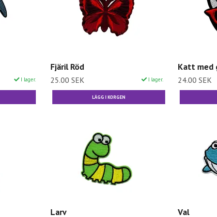
Fjäril Röd
Katt med 
25.00 SEK
24.00 SEK
I lager.
I lager.
Larv
Val