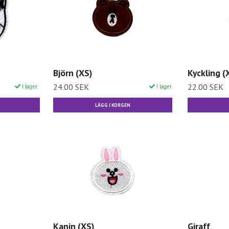
Björn (XS)
Kyckling (
24.00 SEK
22.00 SEK
I lager.
I lager.
LÄGG I KORGEN
Kanin (XS)
Giraff