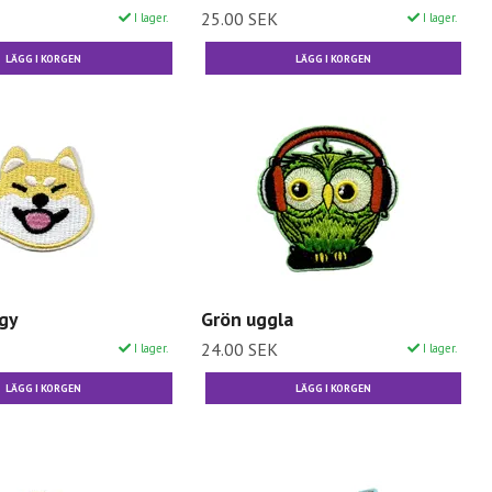
25.00 SEK
I lager.
I lager.
gy
Grön uggla
24.00 SEK
I lager.
I lager.