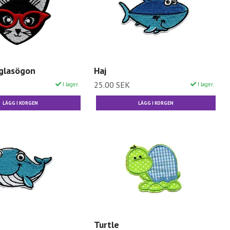
glasögon
Haj
25.00 SEK
I lager.
I lager.
Turtle