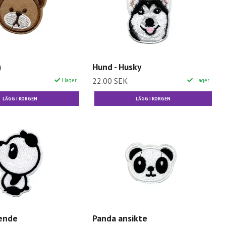
)
Hund - Husky
22.00 SEK
I lager.
I lager.
ende
Panda ansikte