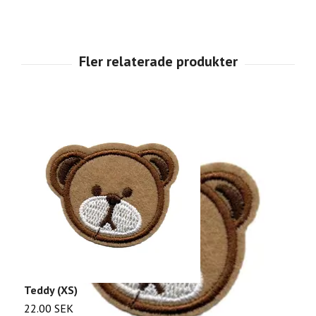
Teddy (XS)
K
22.00 SEK
2