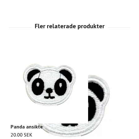
Panda ansikte
T
20.00 SEK
2