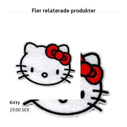
Kitty
L
29.00 SEK
2