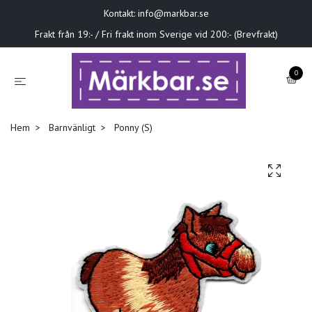
Kontakt:
info@markbar.se
Frakt från 19:- / Fri frakt inom Sverige vid 200:- (Brevfrakt)
0
Hem
Barnvänligt
Ponny (S)