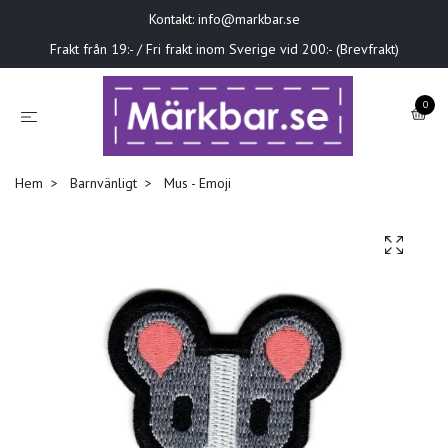
Kontakt:
info@markbar.se
Frakt från 19:- / Fri frakt inom Sverige vid 200:- (Brevfrakt)
0
Hem
Barnvänligt
Mus - Emoji