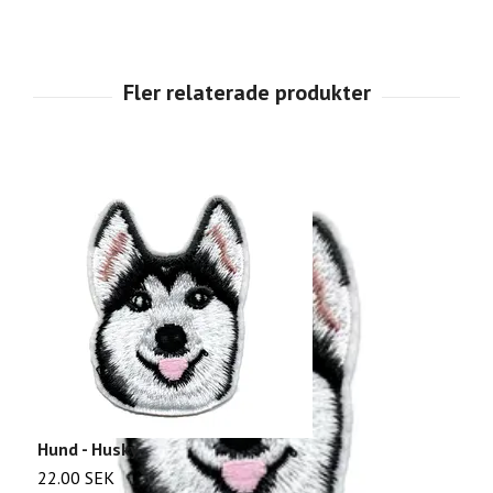
Hund - Husky
C
22.00 SEK
2