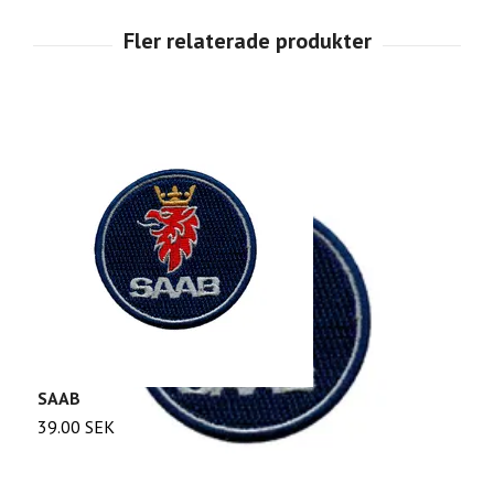
SAAB
S
39.00 SEK
3