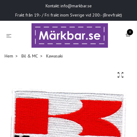
Kontakt:
info@markbar.se
Frakt från 19:- / Fri frakt inom Sverige vid 200:- (Brevfrakt)
0
Hem
Bil & MC
Kawasaki