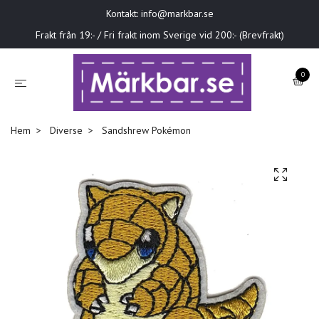
Kontakt:
info@markbar.se
Frakt från 19:- / Fri frakt inom Sverige vid 200:- (Brevfrakt)
0
Hem
Diverse
Sandshrew Pokémon