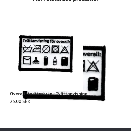
Overallstvättmärke - Tvättanvisning
T
25.00 SEK
2