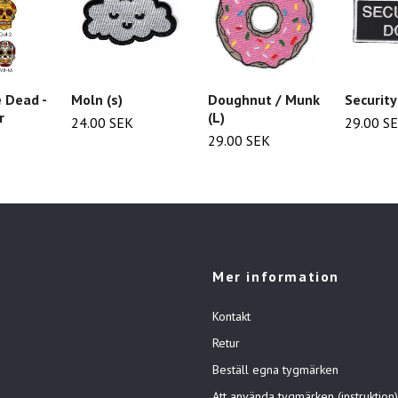
e Dead -
Moln (s)
Doughnut / Munk
Securit
r
(L)
24.00 SEK
29.00 S
29.00 SEK
Mer information
Kontakt
Retur
Beställ egna tygmärken
Att använda tygmärken (instruktion)