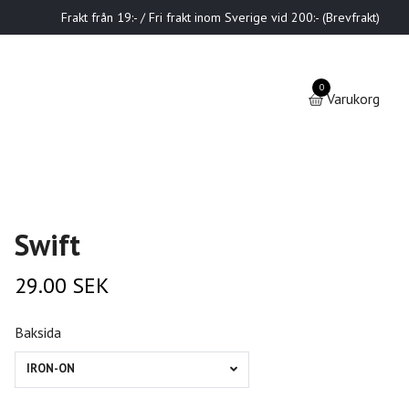
Frakt från 19:- / Fri frakt inom Sverige vid 200:- (Brevfrakt)
0
Varukorg
Swift
29.00 SEK
Baksida
IRON-ON