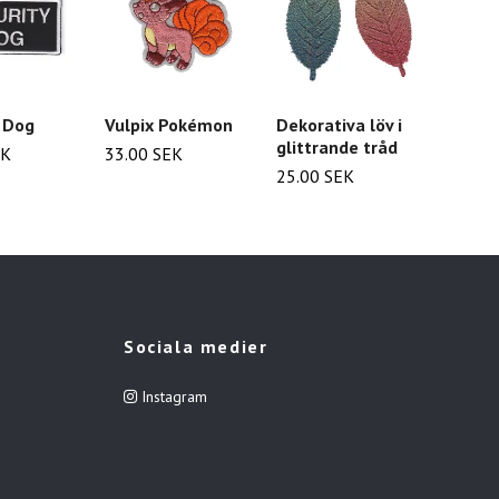
y Dog
Vulpix Pokémon
Dekorativa löv i
Katt i
glittrande tråd
Munk/
EK
33.00 SEK
25.00 SEK
30.00
Sociala medier
Instagram