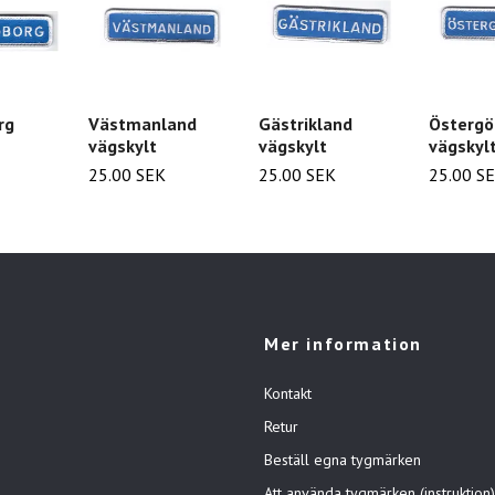
rg
Västmanland
Gästrikland
Östergö
vägskylt
vägskylt
vägskyl
25.00 SEK
25.00 SEK
25.00 S
Mer information
Kontakt
Retur
Beställ egna tygmärken
Att använda tygmärken (instruktion)