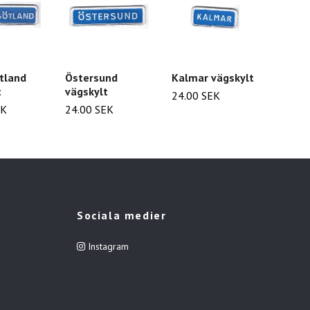
tland
Östersund
Kalmar vägskylt
Skövd
t
vägskylt
24.00 SEK
24.00
EK
24.00 SEK
Sociala medier
Instagram