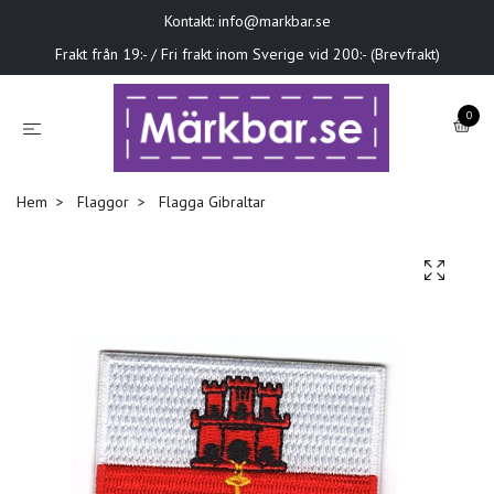
Kontakt:
info@markbar.se
Frakt från 19:- / Fri frakt inom Sverige vid 200:- (Brevfrakt)
0
Hem
Flaggor
Flagga Gibraltar