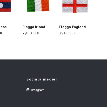
Laos
Flagga Irland
Flagga England
Flagg
Elfen
EK
29.00 SEK
29.00 SEK
29.00
Sociala medier
Instagram