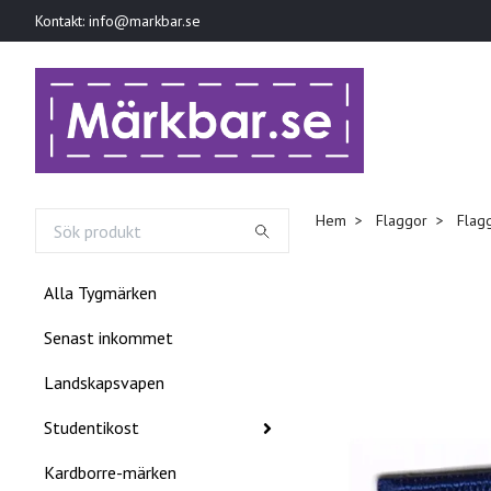
Kontakt:
info@markbar.se
Hem
Flaggor
Flag
Alla Tygmärken
Senast inkommet
Landskapsvapen
Studentikost
Kardborre-märken