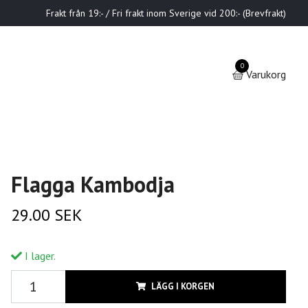
Frakt från 19:- / Fri frakt inom Sverige vid 200:- (Brevfrakt)
0
Varukorg
Flagga Kambodja
29.00 SEK
I lager.
LÄGG I KORGEN