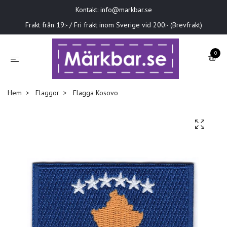
Kontakt:
info@markbar.se
Frakt från 19:- / Fri frakt inom Sverige vid 200:- (Brevfrakt)
0
Hem
Flaggor
Flagga Kosovo