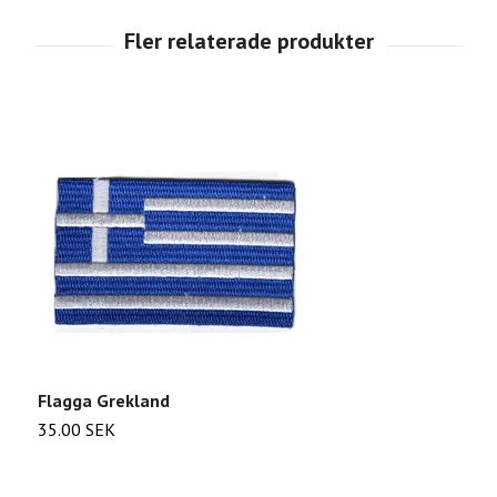
Flagga Grekland
F
35.00 SEK
2