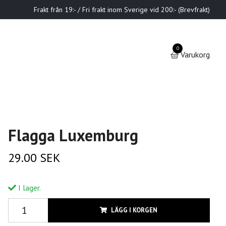
Frakt från 19:- / Fri frakt inom Sverige vid 200:- (Brevfrakt)
0
Varukorg
Flagga Luxemburg
29.00 SEK
I lager.
LÄGG I KORGEN