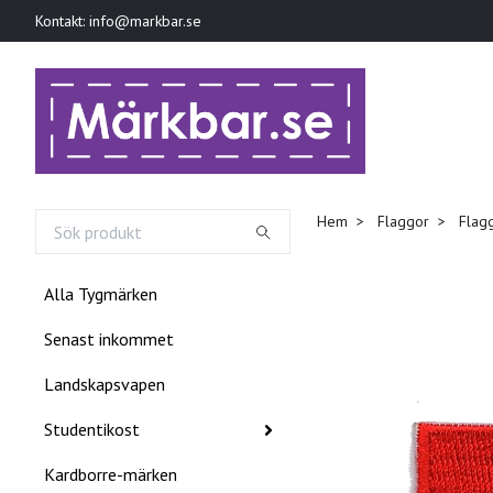
Kontakt:
info@markbar.se
Hem
Flaggor
Flag
Alla Tygmärken
Senast inkommet
Landskapsvapen
Studentikost
Kardborre-märken