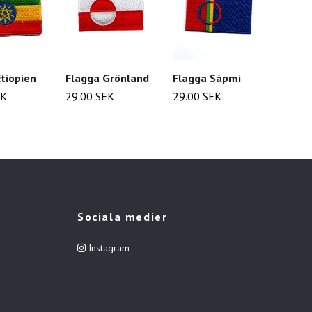
tiopien
Flagga Grönland
Flagga Sápmi
Flagg
EK
29.00 SEK
29.00 SEK
29.00
Sociala medier
Instagram