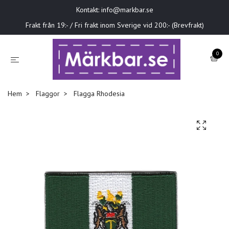
Kontakt:
info@markbar.se
Frakt från 19:- / Fri frakt inom Sverige vid 200:- (Brevfrakt)
0
Hem
Flaggor
Flagga Rhodesia