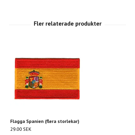
Flagga Spanien (flera storlekar)
F
29.00 SEK
3