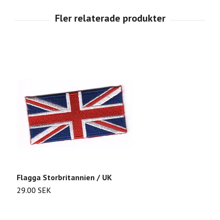
Flagga Storbritannien / UK
F
29.00 SEK
2