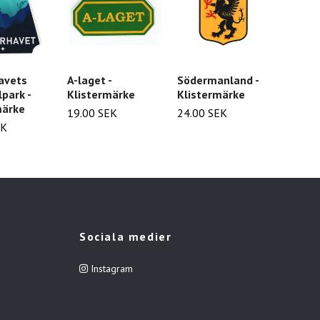
avets
A-laget -
Södermanland -
Lappla
park -
Klistermärke
Klistermärke
Klist
märke
19.00 SEK
24.00 SEK
24.00
EK
Sociala medier
Instagram