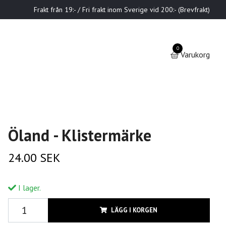
Frakt från 19:- / Fri frakt inom Sverige vid 200:- (Brevfrakt)
0
Varukorg
Öland - Klistermärke
24.00 SEK
I lager.
LÄGG I KORGEN