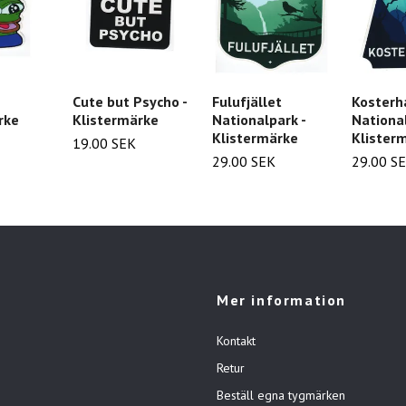
Cute but Psycho -
Fulufjället
Kosterh
rke
Klistermärke
Nationalpark -
National
Klistermärke
Klister
19.00 SEK
29.00 SEK
29.00 S
Mer information
Kontakt
Retur
Beställ egna tygmärken