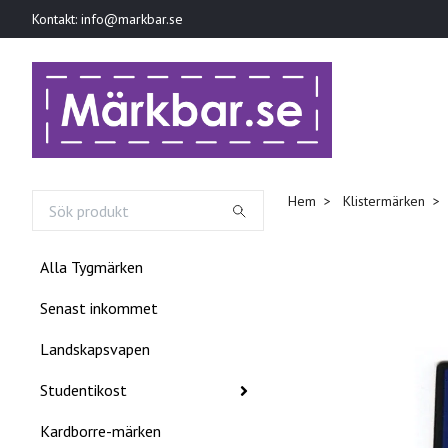
Kontakt:
info@markbar.se
Hem
Klistermärken
Alla Tygmärken
Senast inkommet
Landskapsvapen
Studentikost
Kardborre-märken