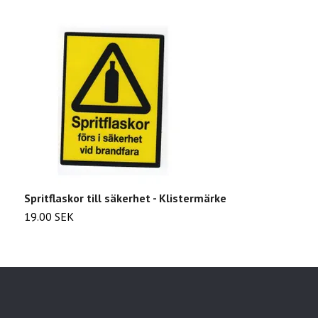
Spritflaskor till säkerhet - Klistermärke
K
19.00 SEK
1