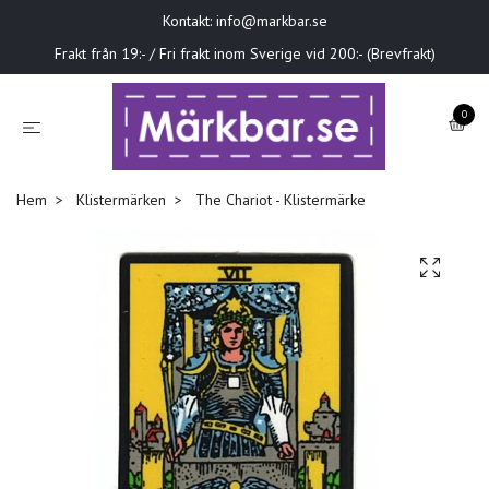
Kontakt:
info@markbar.se
Frakt från 19:- / Fri frakt inom Sverige vid 200:- (Brevfrakt)
0
Hem
Klistermärken
The Chariot - Klistermärke