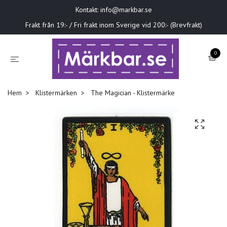
Kontakt:
info@markbar.se
Frakt från 19:- / Fri frakt inom Sverige vid 200:- (Brevfrakt)
0
Hem
Klistermärken
The Magician - Klistermärke