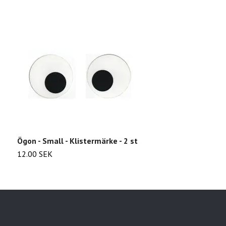
Ögon - Small - Klistermärke - 2 st
S
12.00 SEK
1