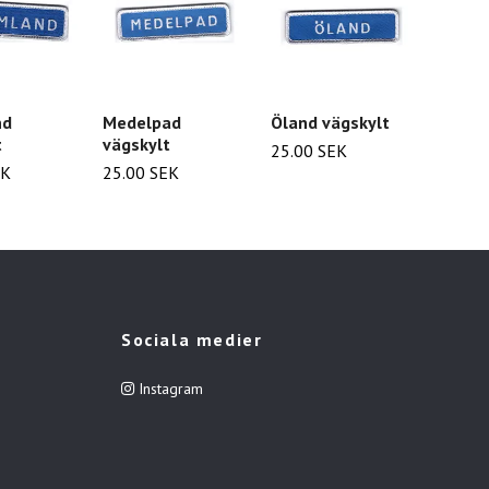
nd
Medelpad
Öland vägskylt
Krona/
t
vägskylt
vapen
25.00 SEK
EK
25.00 SEK
29.00
Sociala medier
Instagram