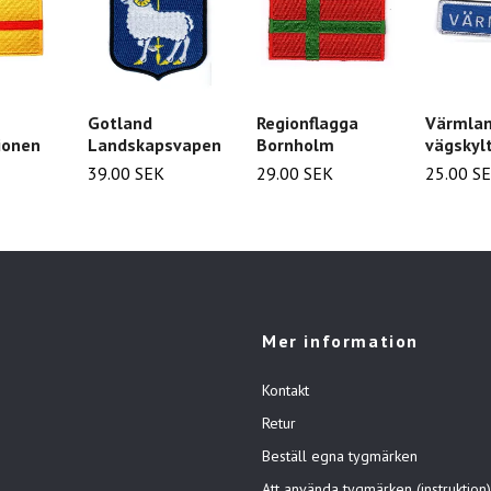
Värmla
Gotland
Regionflagga
vägskyl
ionen
Landskapsvapen
Bornholm
25.00 S
39.00 SEK
29.00 SEK
Mer information
Kontakt
Retur
Beställ egna tygmärken
Att använda tygmärken (instruktion)