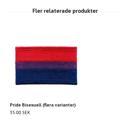
Pride Bisexuell (flera varianter)
G
35.00 SEK
2