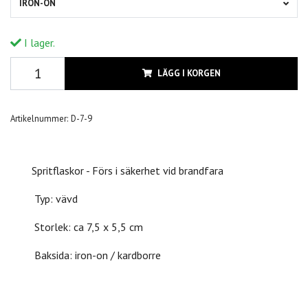
IRON-ON
I lager.
LÄGG I KORGEN
Artikelnummer:
D-7-9
Spritflaskor - Förs i säkerhet vid brandfara
Typ: vävd
Storlek: ca 7,5 x 5,5 cm
Baksida: iron-on / kardborre