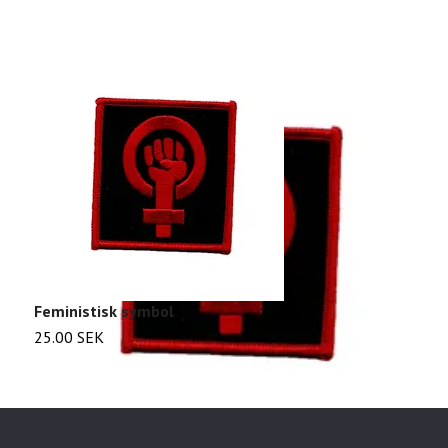
Feministisk symbol
L
25.00 SEK
2