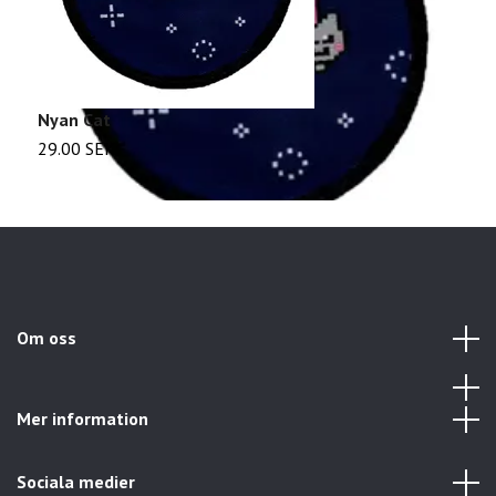
Nyan Cat
Y
29.00 SEK
2
Om oss
Mer information
Sociala medier