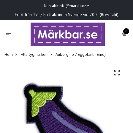
Kontakt:
info@markbar.se
Frakt från 19:- / Fri frakt inom Sverige vid 200:- (Brevfrakt)
0
Hem
Alla tygmärken
Aubergine / Eggplant - Emoji