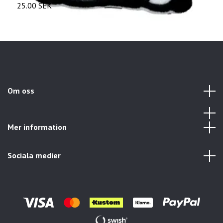
25.00 SEK
2
Om oss
Mer information
Sociala medier