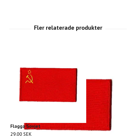
Flagga Sovjet
P
29.00 SEK
3