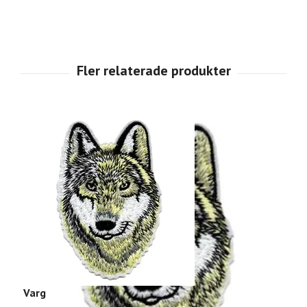
Varg
G