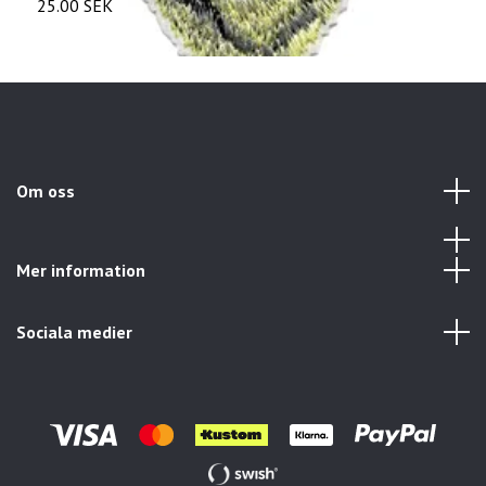
25.00 SEK
2
Om oss
Mer information
Sociala medier