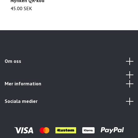
Nyfiken QR-kod
A
45.00 SEK
2
Om oss
Mer information
Sociala medier