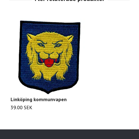
Linköping kommunvapen
A
39.00 SEK
2