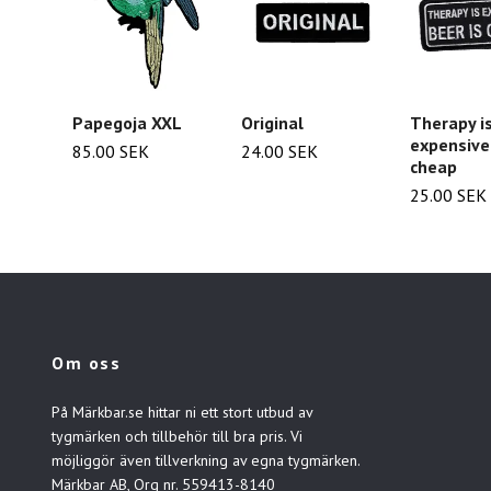
Papegoja XXL
Original
Therapy i
expensive
85.00 SEK
24.00 SEK
cheap
25.00 SEK
Om oss
På Märkbar.se hittar ni ett stort utbud av
tygmärken och tillbehör till bra pris. Vi
möjliggör även tillverkning av egna tygmärken.
Märkbar AB, Org nr. 559413-8140