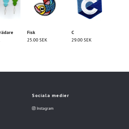
rädare
Fisk
C
Flash
K
25.00 SEK
29.00 SEK
25.00
Sociala medier
Instagram