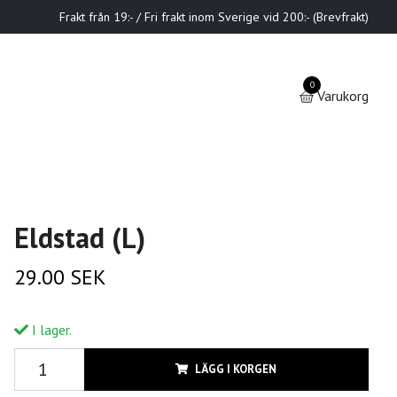
Frakt från 19:- / Fri frakt inom Sverige vid 200:- (Brevfrakt)
0
Varukorg
Eldstad (L)
29.00 SEK
I lager.
LÄGG I KORGEN