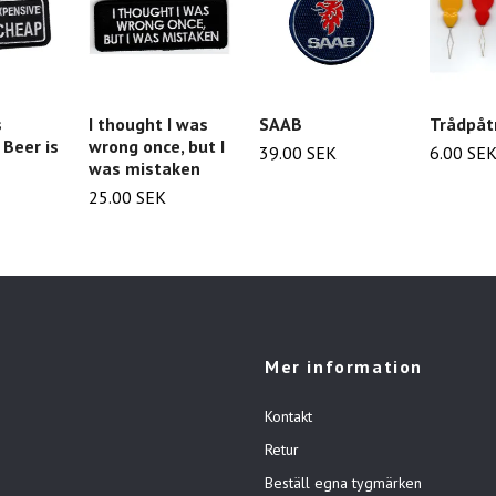
s
I thought I was
SAAB
Trådpåt
 Beer is
wrong once, but I
39.00 SEK
6.00 SE
was mistaken
25.00 SEK
Mer information
Kontakt
Retur
Beställ egna tygmärken