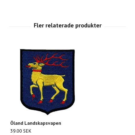
Öland Landskapsvapen
P
39.00 SEK
2