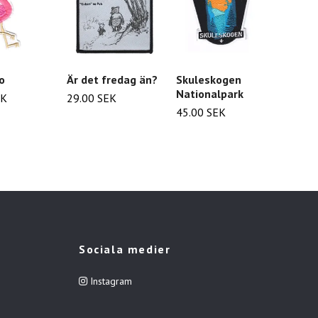
Är det fredag än?
o
Skuleskogen
With 
Nationalpark
stupid
29.00 SEK
EK
very li
45.00 SEK
respon
25.00
Sociala medier
Instagram