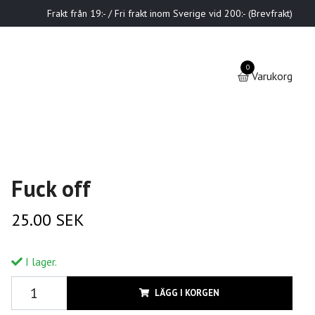
Frakt från 19:- / Fri frakt inom Sverige vid 200:- (Brevfrakt)
0
Varukorg
Fuck off
25.00 SEK
I lager.
LÄGG I KORGEN