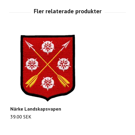
Närke Landskapsvapen
M
39.00 SEK
2