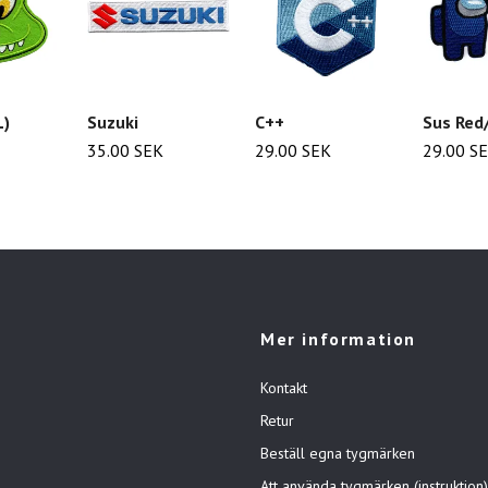
L)
Suzuki
C++
Sus Red
35.00 SEK
29.00 SEK
29.00 S
Mer information
Kontakt
Retur
Beställ egna tygmärken
Att använda tygmärken (instruktion)