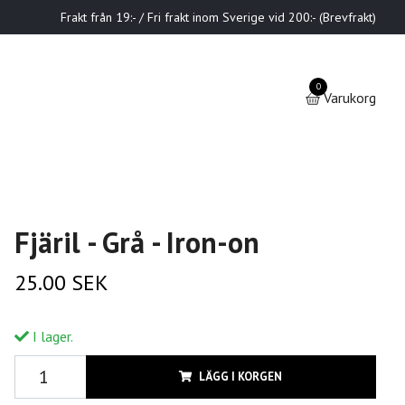
Frakt från 19:- / Fri frakt inom Sverige vid 200:- (Brevfrakt)
0
Varukorg
Fjäril - Grå - Iron-on
25.00 SEK
I lager.
LÄGG I KORGEN