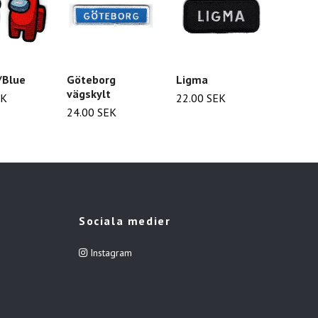
/Blue
Göteborg
Ligma
Yes C
vägskylt
EK
22.00 SEK
25.00
24.00 SEK
Sociala medier
Instagram