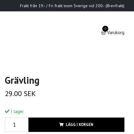
Frakt från 19:- / Fri frakt inom Sverige vid 200:- (Brevfrakt)
0
Varukorg
Grävling
29.00 SEK
I lager.
LÄGG I KORGEN