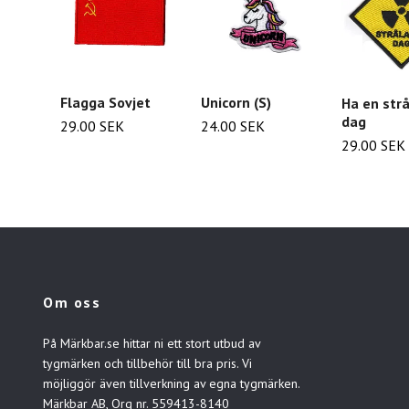
Flagga Sovjet
Unicorn (S)
Ha en str
dag
29.00 SEK
24.00 SEK
29.00 SEK
Om oss
På Märkbar.se hittar ni ett stort utbud av
tygmärken och tillbehör till bra pris. Vi
möjliggör även tillverkning av egna tygmärken.
Märkbar AB, Org nr. 559413-8140