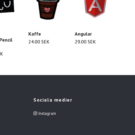
Kaffe
Angular
Spola
Pencil
24.00 SEK
29.00 SEK
29.00
EK
Sociala medier
Instagram