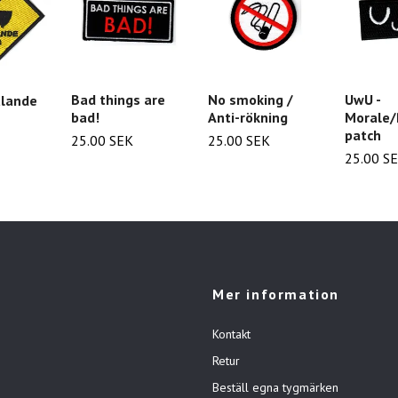
Bad things are
No smoking /
UwU -
ålande
bad!
Anti-rökning
Morale/
patch
25.00 SEK
25.00 SEK
25.00 S
Mer information
Kontakt
Retur
Beställ egna tygmärken