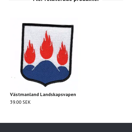
Västmanland Landskapsvapen
N
39.00 SEK
2