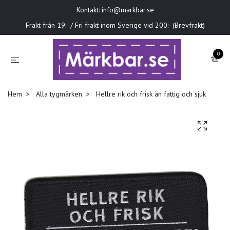
Kontakt:
info@markbar.se
Frakt från 19:- / Fri frakt inom Sverige vid 200:- (Brevfrakt)
0
Hem
Alla tygmärken
Hellre rik och frisk än fattig och sjuk