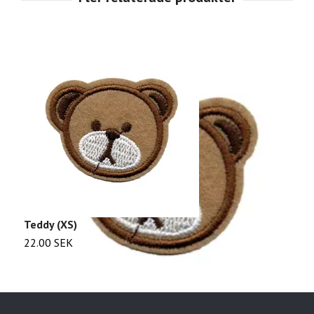
Teddy (XS)
O
22.00 SEK
2