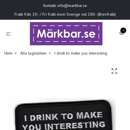
Kontakt:
info@markbar.se
Frakt från 19:- / Fri frakt inom Sverige vid 200:- (Brevfrakt)
0
Hem
Alla tygmärken
I drink to make you interesting