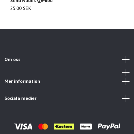
Send Nudes QR-kod
V
25.00 SEK
2
Om oss
Mer information
Sociala medier