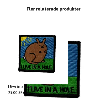
S
I live in a hole
2
25.00 SEK