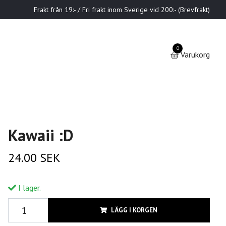
Frakt från 19:- / Fri frakt inom Sverige vid 200:- (Brevfrakt)
0
Varukorg
Kawaii :D
24.00 SEK
I lager.
LÄGG I KORGEN