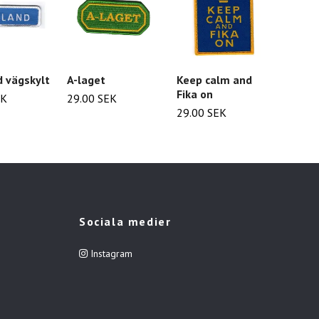
 vägskylt
A-laget
Keep calm and
Sveri
Fika on
EK
29.00 SEK
39.00
29.00 SEK
Sociala medier
Instagram