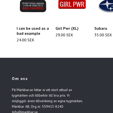
I can be used as a
Girl Pwr (XL)
Subaru
bad example
29.00 SEK
35.00 SEK
24.00 SEK
Om oss
På Märkbar.se hittar ni ett stort utbud av
tygmärken och tillbehör till bra pris. Vi
möjliggör även tillverkning av egna tygmärken.
Märkbar AB, Org nr. 559413-8140
Info@markbar.se