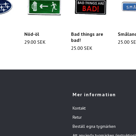
Nöd-öl
Bad things are
Småland
bad!
29.00 SEK
25.00 S
25.00 SEK
Mer information
Kontakt
Retur
Beställ egna tygmärken
Att använda tygmärken (instruktion)