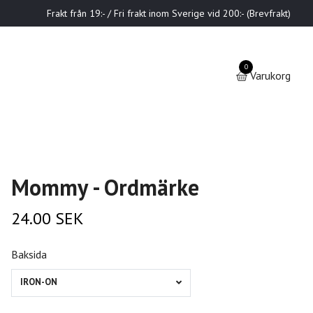
Frakt från 19:- / Fri frakt inom Sverige vid 200:- (Brevfrakt)
0
Varukorg
Mommy - Ordmärke
24.00 SEK
Baksida
IRON-ON