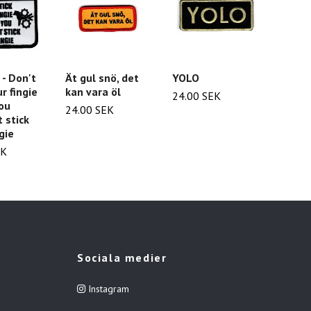
- Don't
Ät gul snö, det
YOLO
Hallan
ur fingie
kan vara öl
24.00 SEK
25.00
ou
24.00 SEK
 stick
gie
EK
Sociala medier
Instagram