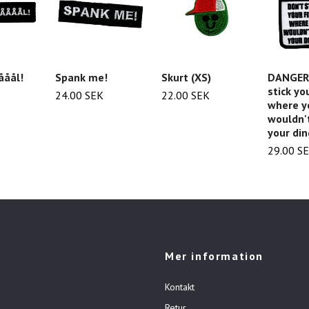
ååål!
Spank me!
Skurt (XS)
DANGER 
stick yo
24.00 SEK
22.00 SEK
where y
wouldn't
your din
29.00 S
Mer information
Kontakt
Retur