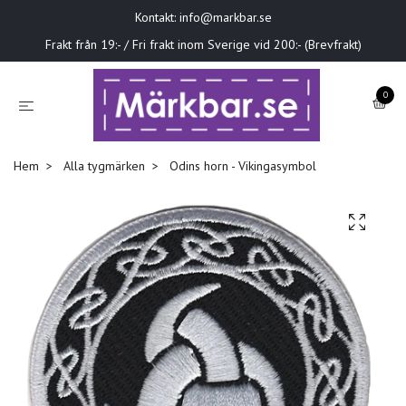
Kontakt:
info@markbar.se
Frakt från 19:- / Fri frakt inom Sverige vid 200:- (Brevfrakt)
0
Hem
Alla tygmärken
Odins horn - Vikingasymbol