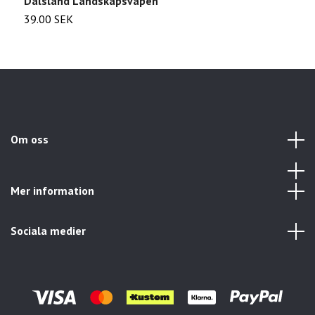
Dalsland Landskapsvapen
S
39.00 SEK
2
Om oss
Mer information
Sociala medier