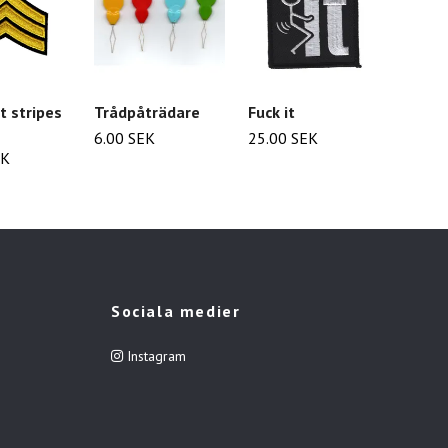
t stripes
Trådpåträdare
Fuck it
Social
6.00 SEK
25.00 SEK
25.00
EK
Sociala medier
Instagram