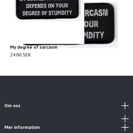
My degree of sarcasm
W
24.00 SEK
2
Om oss
Mer information