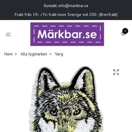
Kontakt:
info@markbar.se
Frakt från 19:- / Fri frakt inom Sverige vid 200:- (Brevfrakt)
0
Hem
Alla tygmärken
Varg