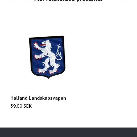
Halland Landskapsvapen
F
39.00 SEK
2