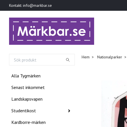
Kontakt:
info@markbar.se
Hem
Nationalparker
Alla Tygmärken
Senast inkommet
Landskapsvapen
Studentikost
Kardborre-märken