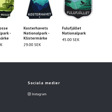
osse
Kosterhavets
Fulufjället
Blå Ju
park -
Nationalpark -
Nationalpark
Natio
märke
Klistermärke
45.00 SEK
45.00
EK
29.00 SEK
Sociala medier
Instagram