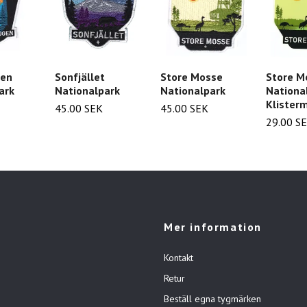
gen
Sonfjället
Store Mosse
Store M
ark
Nationalpark
Nationalpark
National
Klister
45.00 SEK
45.00 SEK
29.00 S
Mer information
Kontakt
Retur
Beställ egna tygmärken