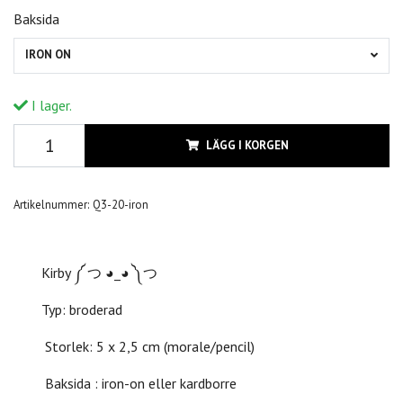
Baksida
IRON ON
I lager.
LÄGG I KORGEN
Artikelnummer:
Q3-20-iron
Kirby ༼ つ ◕_◕ ༽つ
Typ: b
roderad
Storlek: 5 x 2,5 cm
(morale/pencil)
Baksida : iron-on eller kardborre