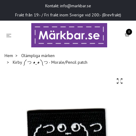
Kontakt:
info@markbar.se
Frakt från 19:- / Fri frakt inom Sverige vid 200:- (Brevfrakt)
0
Hem
Olämpliga märken
Kirby ༼ つ ◕_◕ ༽つ - Morale/Pencil patch