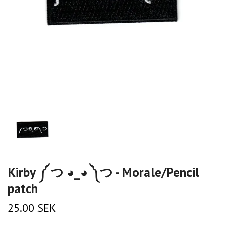
Kirby ༼ つ ◕_◕ ༽つ - Morale/Pencil
patch
25.00 SEK