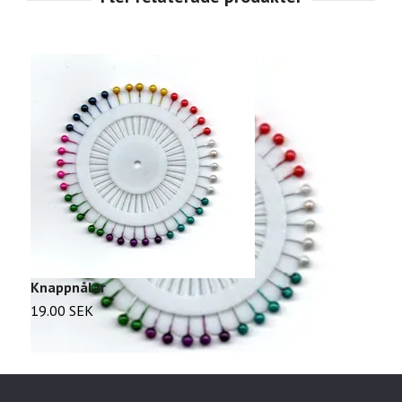
Knappnålar
K
19.00 SEK
2