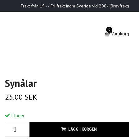
Frakt från 19:- / Fri frakt inom Sverige vid 200:- (Brevfrakt)
0
Varukorg
Synålar
25.00 SEK
I lager.
LÄGG I KORGEN