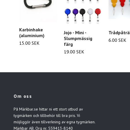
Karbinhake
Jojo - Mini -
Trådpåträ
(aluminium)
Slumpmässig
6.00 SEK
15.00 SEK
färg
19.00 SEK
Om oss
På Märkbar.se hittar ni ett stort utbud av
tygmärken och tillbehör till bra pris. Vi
möjliggör även tillverkning av egna tygmärken.
Märkbar AB, Org nr. 559413-8140