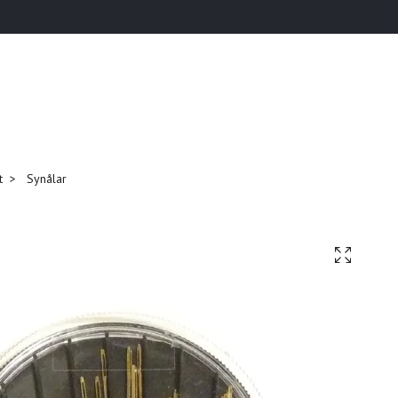
t
Synålar