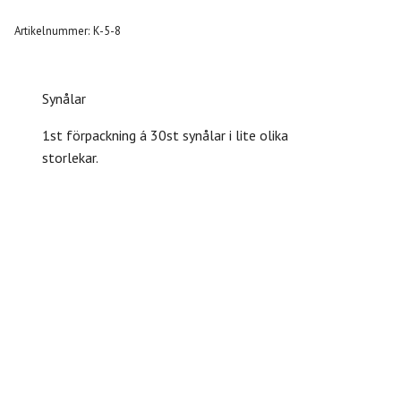
Artikelnummer:
K-5-8
Synålar
1st förpackning á 30st synålar i lite olika
storlekar.