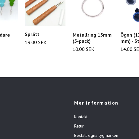
Sprätt
dare
Metallring 15mm
Ögon (1
(5-pack)
mm) - St
19.00 SEK
10.00 SEK
14.00 S
Mer information
Kontakt
Retur
Beställ egna tygmärken