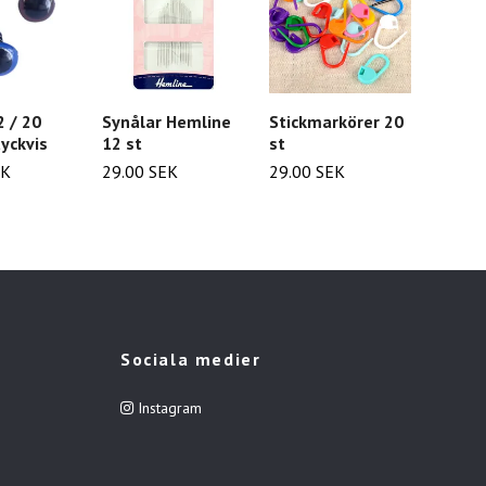
2 / 20
Synålar Hemline
Stickmarkörer 20
Sysax 
yckvis
12 st
st
Hopfä
EK
29.00 SEK
29.00 SEK
49.00
Sociala medier
Instagram