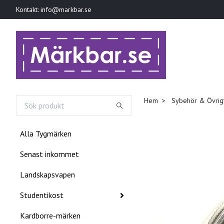
Kontakt:
info@markbar.se
Hem
Sybehör & Övrig
Alla Tygmärken
Senast inkommet
Landskapsvapen
Studentikost
Kardborre-märken