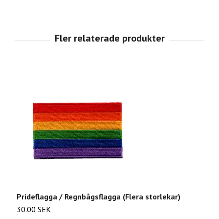
Prideflagga / Regnbågsflagga (Flera storlekar)
P
30.00 SEK
3